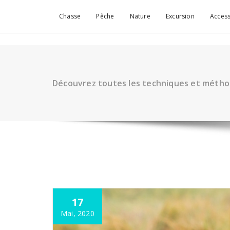
Aller
au
Chasse
Pêche
Nature
Excursion
Access
contenu
Découvrez toutes les techniques et méth
17
Mai, 2020