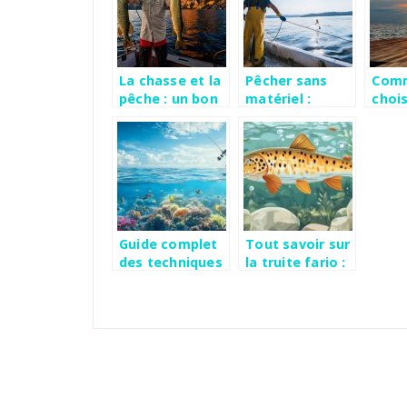
La chasse et la
Pêcher sans
Com
pêche : un bon
matériel :
chois
moment à
toutes les
cann
partager
techniques à
maitriser
Guide complet
Tout savoir sur
des techniques
la truite fario :
de peche au jig
guide
en mer pour
d’identification
debutants
des patterns de
coloration