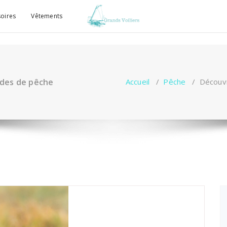
oires
Vêtements
odes de pêche
Accueil
/
Pêche
/
Découvr