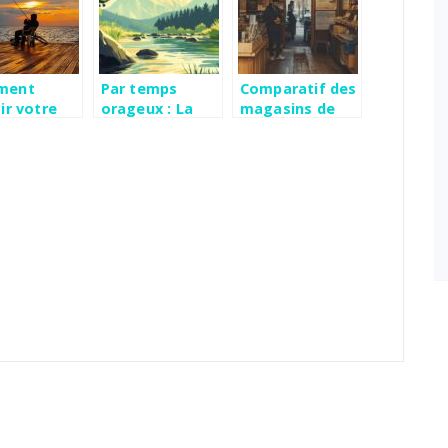
ment
Par temps
Comparatif des
ir votre
orageux : La
magasins de
e à pêche ?
canne à pêche
peche a Paris :
télescopique,
conseils
votre alliée
d’acheteurs et
pour traquer la
retours
truite
d’experience