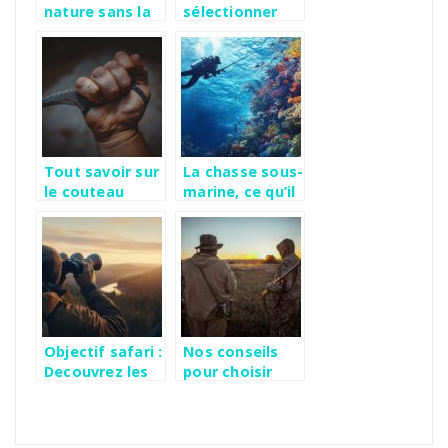
nature sans la
sélectionner
déranger: les
une arbalète de
secrets pour
chasse pour
des photos
répondre à vos
dignes des plus
attentes
grands
professionnels
Tout savoir sur
La chasse sous-
le couteau
marine, ce qu’il
karambit :
faut savoir
histoire,
avant de
utilisation et
rejoindre un
entretien
club
Objectif safari :
Nos conseils
Decouvrez les
pour choisir
jumelles
votre fusil de
puissantes qui
chasse en
font la
fonction de