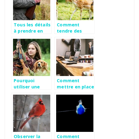
Tous les détails
Comment
à prendre en
tendre des
compte avant
pièges avec
de partir à la
succès lors
chasse
d’une partie de
chasse ?
Pourquoi
Comment
utiliser une
mettre en place
caméra de
et réussir son
chasse ?
business ?
Observer la
Comment