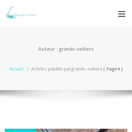
Aller
au
contenu
Auteur : grands-voiliers
Accueil
/
Articles publiés pargrands-voiliers
( Page4 )