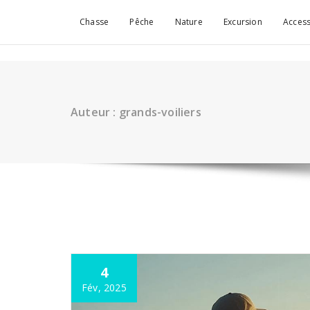
Aller
au
Chasse
Pêche
Nature
Excursion
Access
contenu
Auteur : grands-voiliers
4
Fév, 2025